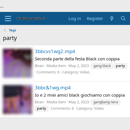
...
Log in
Register
Tags
party
3bbcvs1wg2.mp4
Seconda parte della festa Black con coppia
Boan
Media item
May 2, 2023
gang black
party
Comments: 6
Category: Video
3bbc&1wg.mp4
Io e 2 miei amici black giochiamo con coppia
Boan
Media item
May 2, 2023
gangbang nera
Comments: 6
Category: Video
party