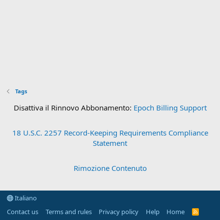
Tags
Disattiva il Rinnovo Abbonamento:
Epoch Billing Support
18 U.S.C. 2257 Record-Keeping Requirements Compliance
Statement
Rimozione Contenuto
Italiano
Contact us
Terms and rules
Privacy policy
Help
Home
R
S