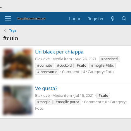
...
Log in
Register
Tags
#culo
Un black per chiappa
Blaklove
Media item
Aug 28, 2021
#cazzineri
#cornuto
#cuckold
#culo
#moglie #bbc
Comments: 4
Category: Foto
#threesome
Ve gusta?
Blaklove
Media item
Jul 16, 2021
#culo
Comments: 0
Category:
#moglie
#moglie porca
Foto