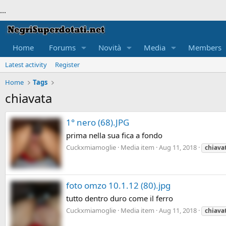
...
Home
Forums
Novità
Media
Members
Latest activity
Register
Home
Tags
chiavata
1° nero (68).JPG
prima nella sua fica a fondo
Cuckxmiamoglie
Media item
Aug 11, 2018
chiava
foto omzo 10.1.12 (80).jpg
tutto dentro duro come il ferro
Cuckxmiamoglie
Media item
Aug 11, 2018
chiava