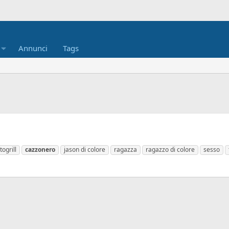
Annunci
Tags
togrill
cazzonero
jason di colore
ragazza
ragazzo di colore
sesso