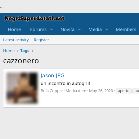
...
Home
Forums
Novità
Media
Members
Latest activity
Register
Home
Tags
cazzonero
Jason.JPG
un incontro in autogrill
BullxCoppie
Media item
May 26, 2020
aperto
au