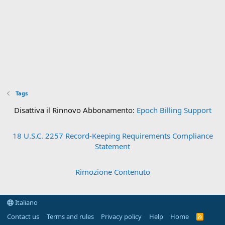
Tags
Disattiva il Rinnovo Abbonamento:
Epoch Billing Support
18 U.S.C. 2257 Record-Keeping Requirements Compliance
Statement
Rimozione Contenuto
Italiano
Contact us
Terms and rules
Privacy policy
Help
Home
R
S