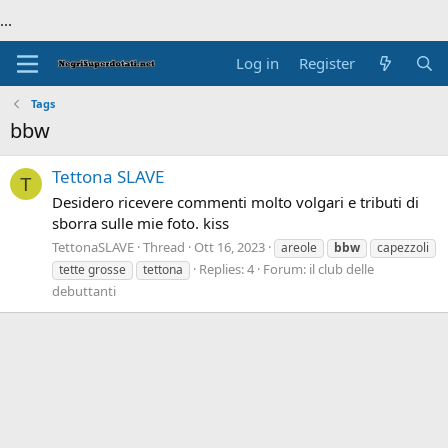
...
Log in
Register
Tags
bbw
Tettona SLAVE
T
Desidero ricevere commenti molto volgari e tributi di
sborra sulle mie foto. kiss
TettonaSLAVE
Thread
Ott 16, 2023
areole
bbw
capezzoli
Replies: 4
Forum:
il club delle
tette grosse
tettona
debuttanti