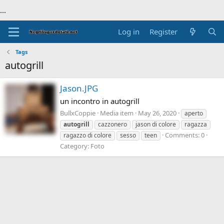
...
Log in
Register
Tags
autogrill
Jason.JPG
un incontro in autogrill
BullxCoppie
Media item
May 26, 2020
aperto
autogrill
cazzonero
jason di colore
ragazza
Comments: 0
ragazzo di colore
sesso
teen
Category: Foto