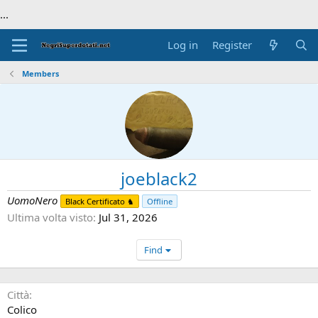
...
Log in
Register
Members
joeblack2
UomoNero
Black Certificato ♞
Offline
Ultima volta visto
Jul 31, 2026
Find
Città
Colico